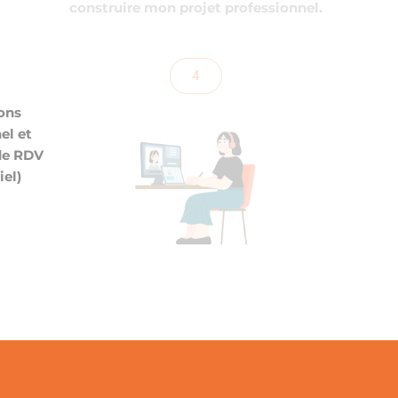
construire mon projet professionnel.
4
ons
el et
de RDV
iel)