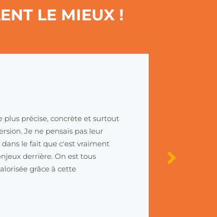
ENT LE MIEUX !
e plus précise, concrète et surtout
Cette plate
ersion. Je ne pensais pas leur
reconvertir.
 dans le fait que c'est vraiment
plateforme.
enjeux derrière. On est tous
ExplorJob.
lorisée grâce à cette
Emilie M
Exploratrice