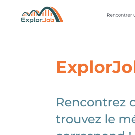
Aller
au
Rencontrer 
contenu
ExplorJo
Rencontrez d
trouvez le mé